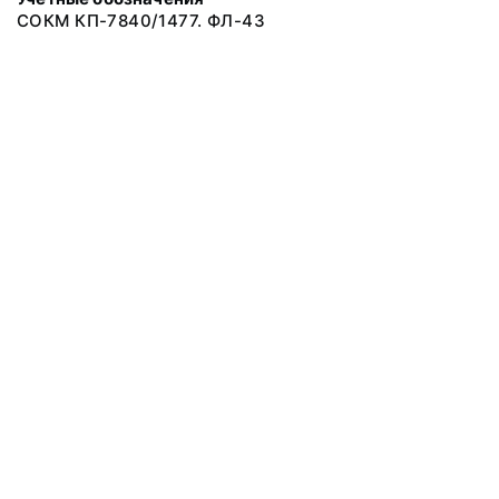
СОКМ КП-7840/1477. ФЛ-43
© 2019 Музеи Сахалинской области
Все права защищены.
Условия использования материалов сайта
Отправить сообщение
Сообщение об ошибке
Перейти на сайт музея