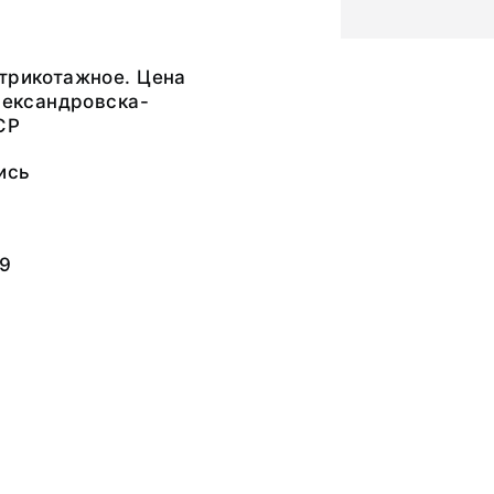
трикотажное. Цена
Александровска-
СР
ись
79