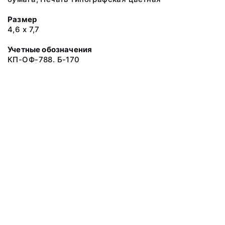
Размер
4,6 х 7,7
Учетные обозначения
КП-ОФ-788. Б-170
© 2019 Музеи Сахалинской области
Все права защищены.
Условия использования материалов сайта