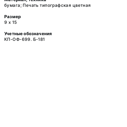
бумага; Печать типографская цветная
Размер
9 х 15
Учетные обозначения
КП-ОФ-699. Б-181
© 2019 Музеи Сахалинской области
Все права защищены.
Условия использования материалов сайта