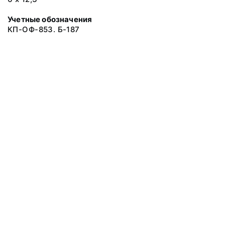
Учетные обозначения
КП-ОФ-853. Б-187
© 2019 Музеи Сахалинской области
Все права защищены.
Условия использования материалов сайта
Отправить сообщение
Сообщение об ошибке
Перейти на сайт музея