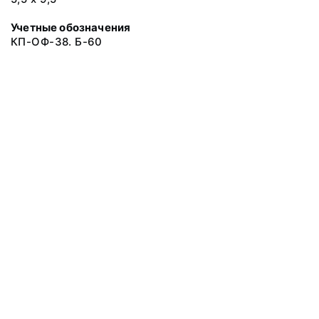
Учетные обозначения
КП-ОФ-38. Б-60
© 2019 Музеи Сахалинской области
Все права защищены.
Условия использования материалов сайта
Отправить сообщение
Сообщение об ошибке
Перейти на сайт музея