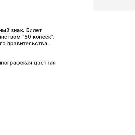
ый знак. Билет
нством "50 копеек".
го правительства.
ипографская цветная
8