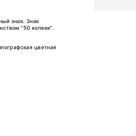
ый знак. Знак
ством "50 копеек".
ипографская цветная