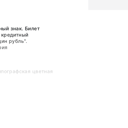
ый знак. Билет
 кредитный
ин рубль".
рия
ипографская цветная
е