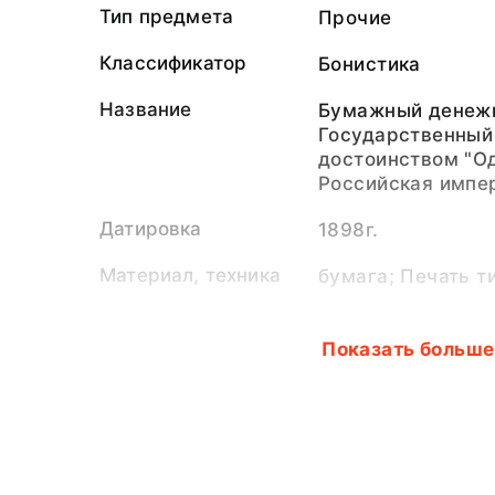
Тип предмета
Прочие
Классификатор
Бонистика
Название
Бумажный денежн
Государственный
достоинством "Од
Российская импе
Датировка
1898г.
Материал, техника
бумага; Печать т
Размер
8,5 х 15
Показать больше
Учетные
КП-ОФ-290. Б-90
обозначения
Показать меньш