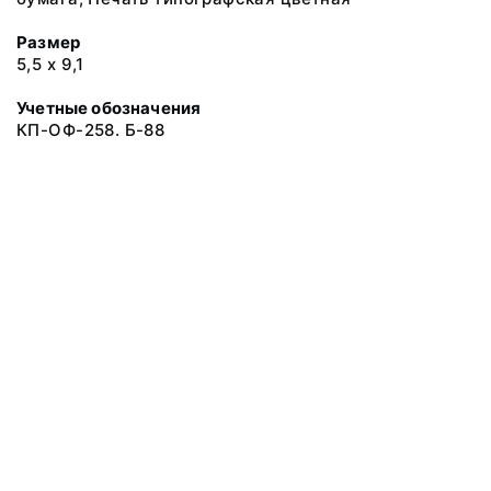
Размер
5,5 х 9,1
Учетные обозначения
КП-ОФ-258. Б-88
© 2019 Музеи Сахалинской области
Все права защищены.
Условия использования материалов сайта