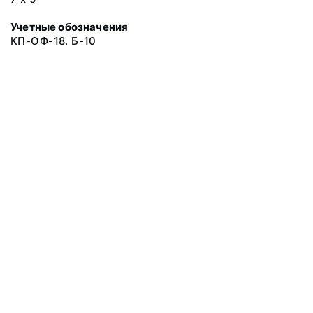
Учетные обозначения
КП-ОФ-18. Б-10
© 2019 Музеи Сахалинской области
Все права защищены.
Условия использования материалов сайта
Отправить сообщение
Сообщение об ошибке
Перейти на сайт музея