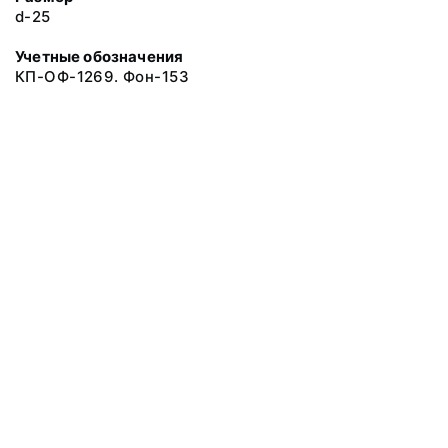
d-25
Учетные обозначения
КП-ОФ-1269. Фон-153
© 2019 Музеи Сахалинской области
Все права защищены.
Условия использования материалов сайта
Отправить сообщение
Сообщение об ошибке
Перейти на сайт музея