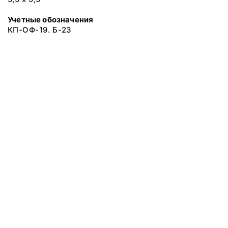
Учетные обозначения
КП-ОФ-19. Б-23
© 2019 Музеи Сахалинской области
Все права защищены.
Условия использования материалов сайта
Отправить сообщение
Сообщение об ошибке
Перейти на сайт музея