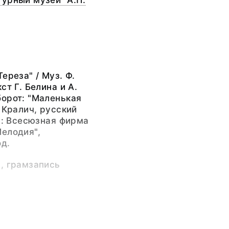
урный музей "А.П.
ереза" / Муз. Ф.
ст Г. Белина и А.
орот: "Маленькая
. Кралич, русский
М.: Всесюзная фирма
елодия",
д.
, грамзапись
-155