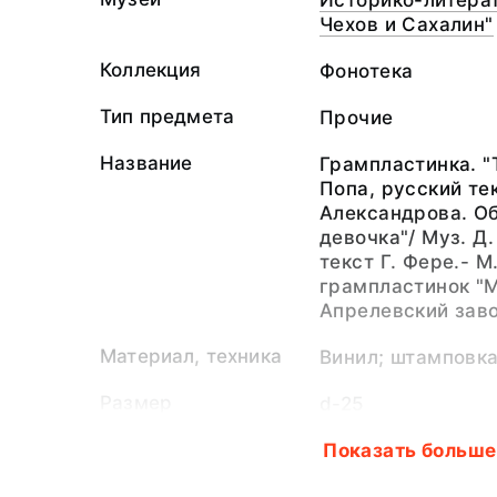
Историко-литерат
Чехов и Сахалин"
Коллекция
Фонотека
Тип предмета
Прочие
Название
Грампластинка. "Т
Попа, русский тек
Александрова. Об
девочка"/ Муз. Д
текст Г. Фере.- 
грампластинок "М
Апрелевский заво
Материал, техника
Винил; штамповка
Размер
d-25
Учетные
КП-ОФ-1269. Фон
Показать больше
обозначения