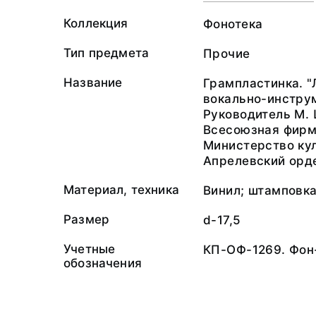
Коллекция
Фонотека
Тип предмета
Прочие
Название
Грампластинка. "
вокально-инстру
Руководитель М.
Всесоюзная фирм
Министерство ку
Апрелевский орде
Материал, техника
Винил; штамповка
Размер
d-17,5
Учетные
КП-ОФ-1269. Фон
обозначения