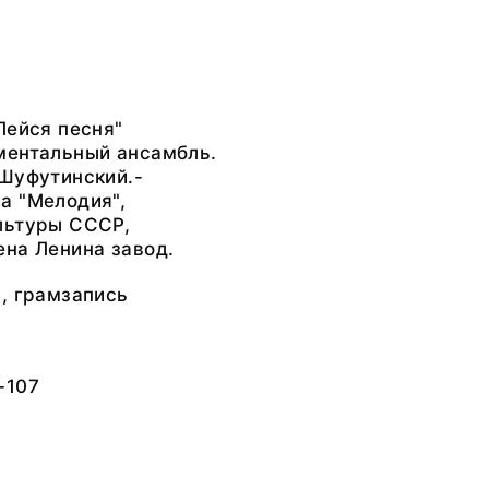
Лейся песня"
ментальный ансамбль.
 Шуфутинский.-
а "Мелодия",
льтуры СССР,
на Ленина завод.
, грамзапись
-107