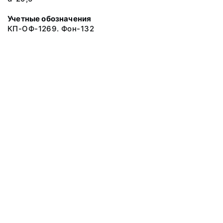
Учетные обозначения
КП-ОФ-1269. Фон-132
© 2019 Музеи Сахалинской области
Все права защищены.
Условия использования материалов сайта
Отправить сообщение
Сообщение об ошибке
Перейти на сайт музея