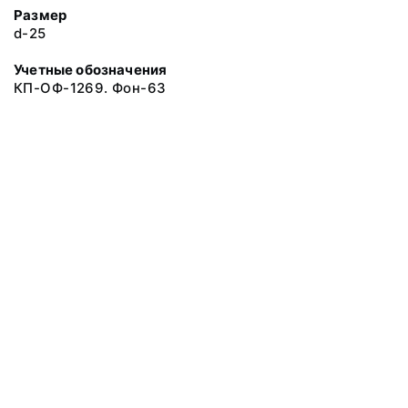
Размер
d-25
Учетные обозначения
КП-ОФ-1269. Фон-63
© 2019 Музеи Сахалинской области
Все права защищены.
Условия использования материалов сайта
Отправить сообщение