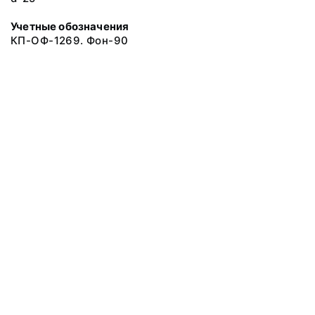
Учетные обозначения
КП-ОФ-1269. Фон-90
© 2019 Музеи Сахалинской области
Все права защищены.
Условия использования материалов сайта
Отправить сообщение
Сообщение об ошибке
Перейти на сайт музея