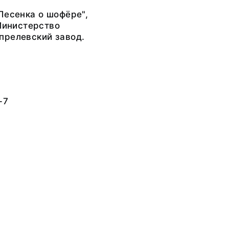
Песенка о шофёре",
 Министерство
прелевский завод.
а
-7