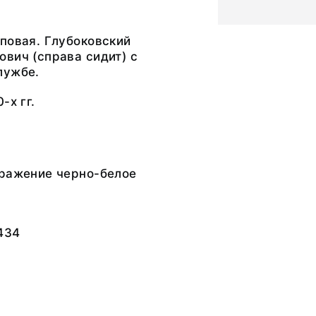
повая. Глубоковский
вич (справа сидит) с
лужбе.
-х гг.
бражение черно-белое
434