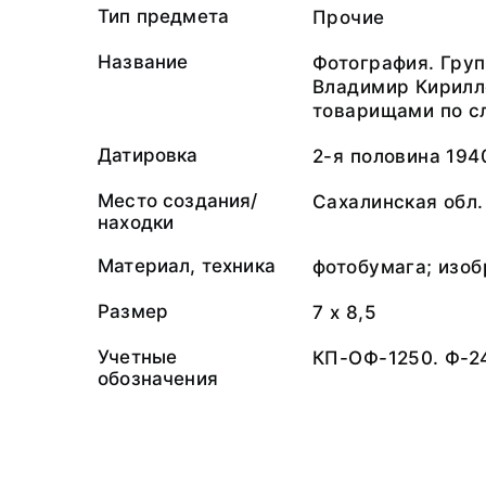
Тип предмета
Прочие
Название
Фотография. Груп
Владимир Кирилло
товарищами по с
Датировка
2-я половина 1940
Место создания/
Сахалинская обл.
находки
Материал, техника
фотобумага; изо
Размер
7 х 8,5
Учетные
КП-ОФ-1250. Ф-2
обозначения