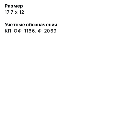
Размер
17,7 х 12
Учетные обозначения
КП-ОФ-1166. Ф-2069
© 2019 Музеи Сахалинской области
Все права защищены.
Условия использования материалов сайта
Отправить сообщение