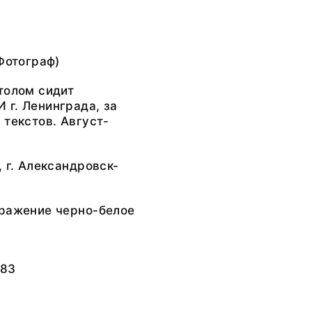
(Фотограф)
толом сидит
г. Ленинграда, за
 текстов. Август-
, г. Александровск-
бражение черно-белое
983